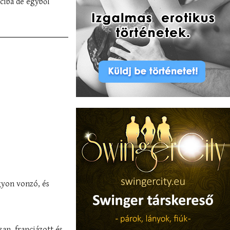
ciba de egyből
gyon vonzó, és
san, franciázott és