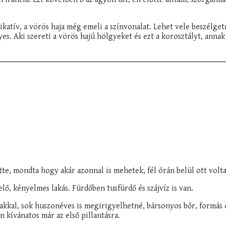
tív, a vörös haja még emeli a színvonalat. Lehet vele beszélget
. Aki szereti a vörös hajú hölgyeket és ezt a korosztályt, annak 
te, mondta hogy akár azonnal is mehetek, fél órán belül ott volt
ő, kényelmes lakás. Fürdőben tusfürdő és szájvíz is van.
akkal, sok huszonéves is megirigyelhetné, bársonyos bőr, formás c
 kívánatos már az első pillantásra.