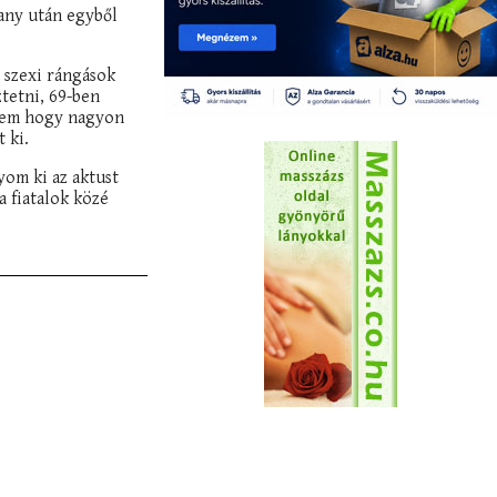
any után egyből
, szexi rángások
tetni, 69-ben
eztem hogy nagyon
 ki.
yom ki az aktust
a fiatalok közé