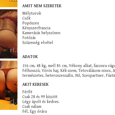
AMIT NEM SZERETEK
Mélytorok
Csók
Popószex
Kényszerfrancia
Kamerázás helyszínen
Fotózás
Szüzesség elvétel
ADATOK
156 cm, 48 kg, mell 85 cm, Vékony alkat, fazonra vág
Félhosszú, Vörös haj, Kék szem, Tetoválásom nincs, 
természetes, heteroszexuális, Nő, Szexpartner, Füst
AKIT KERESEK
Férfit
Csak 28 és 99 között
Légy ápolt és kedves.
Csak nálam
Fél, Egy órára