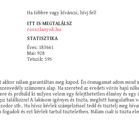
Ha többre vagy kíváncsi, hívj fel!
ITT IS MEGTALÁLSZ
rosszlanyok.hu
STATISZTIKA
Éves: 183661
Mai: 928
Tetszik: 595
éget akkor nálam garantáltan meg kapod. Én önmagamat adom mind 
 szenvedély számomra alap. Ha szereted az eredeti vörös hajú nők
ere és próbáld ki milyen velem egy felejthetetlen élmény és egy 
gsz találkozni! A lakásom igényes és tiszta, meghitt hangulatban 
ezodor stb.. Ha hívsz kérlek számjelzéssel tedd és tisztelj meg hív
fogadok és ezt kérlek tartsd tiszteletben. Nálam csak is tiszta el