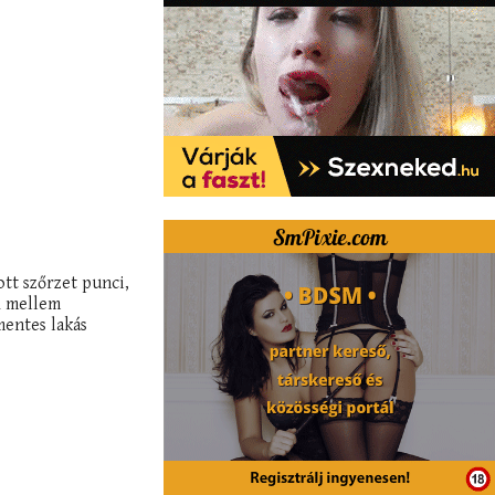
ott szőrzet punci,
A mellem
mentes lakás