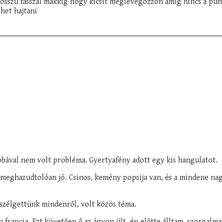
osszú fasszal makkig hogy kicsit meglevegözzön amíg nincs a pun
het hajtani
szobával nem volt probléma. Gyertyafény adott egy kis hangulatot.
t meghazudtolóan jó. Csinos, kemény popsija van, és a mindene na
szélgettünk mindenről, volt közös téma.
 francia. Ezt követően ő az ágyon ült, én előtte álltam, szorgalma