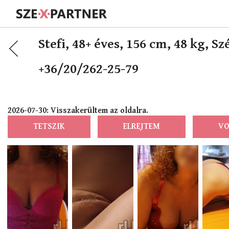
Stefi,
48+ éves, 156 cm, 48 kg, S
+36/20/262-25-79
2026-07-30: Visszakerültem az oldalra.
TETSZIK
ELREJTEM
VO