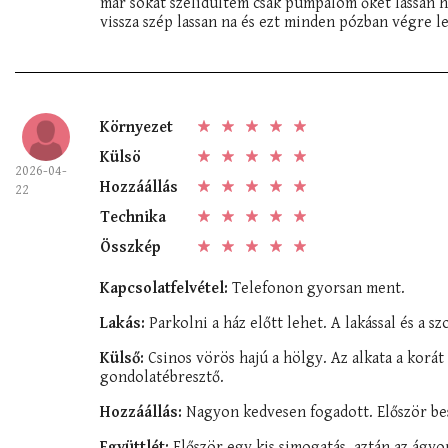
már sokat szelidültem csak pumpálom őket lassan h
vissza szép lassan na és ezt minden pózban végre le
Környezet
Külsö
2026-04-
Hozzáállás
22
Technika
Összkép
Kapcsolatfelvétel:
Telefonon gyorsan ment.
Lakás:
Parkolni a ház előtt lehet. A lakással és a 
Külső:
Csinos vörös hajú a hölgy. Az alkata a korá
gondolatébresztő.
Hozzáállás:
Nagyon kedvesen fogadott. Először be
Együttlét:
Először egy kis simogatás, aztán az ágyon