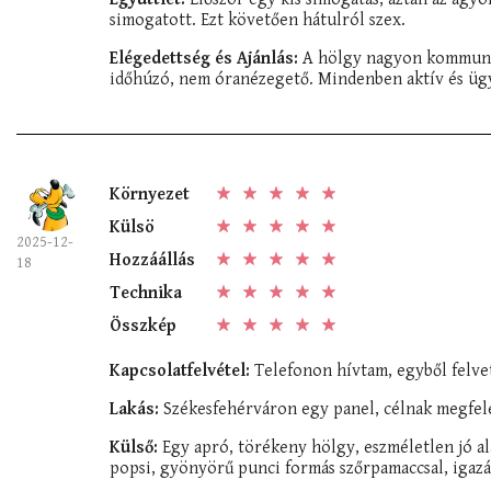
simogatott. Ezt követően hátulról szex.
Elégedettség és Ajánlás:
A hölgy nagyon kommunika
időhúzó, nem óranézegető. Mindenben aktív és ügyes
Környezet
Külsö
2025-12-
Hozzáállás
18
Technika
Összkép
Kapcsolatfelvétel:
Telefonon hívtam, egyből felvet
Lakás:
Székesfehérváron egy panel, célnak megfelel
Külső:
Egy apró, törékeny hölgy, eszméletlen jó al
popsi, gyönyörű punci formás szőrpamaccsal, igazán