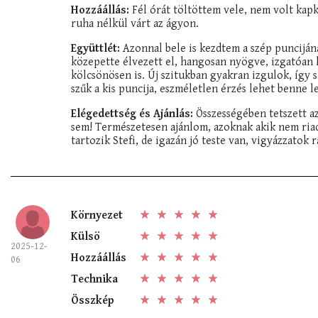
Hozzáállás:
Fél órát töltöttem vele, nem volt kap
ruha nélkül várt az ágyon.
Együttlét:
Azonnal bele is kezdtem a szép puncijának
közepette élvezett el, hangosan nyögve, izgatóan 
kölcsönösen is. Új szitukban gyakran izgulok, így
szűk a kis puncija, eszméletlen érzés lehet benne l
Elégedettség és Ajánlás:
Összességében tetszett a
sem! Természetesen ajánlom, azoknak akik nem riadn
tartozik Stefi, de igazán jó teste van, vigyázzatok r
Környezet
Külsö
2025-12-
Hozzáállás
06
Technika
Összkép