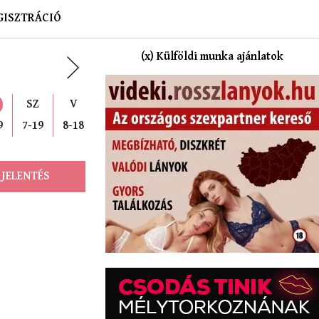
GISZTRÁCIÓ
(x) Külföldi munka ajánlatok
SZ
V
9
7-19
8-18
 JELENTÉS