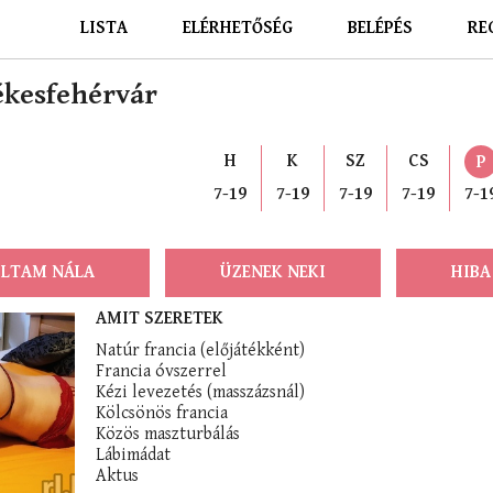
LISTA
ELÉRHETŐSÉG
BELÉPÉS
RE
zékesfehérvár
H
K
SZ
CS
P
7-19
7-19
7-19
7-19
7-1
LTAM NÁLA
ÜZENEK NEKI
HIBA
AMIT SZERETEK
Natúr francia (előjátékként)
Francia óvszerrel
Kézi levezetés (masszázsnál)
Kölcsönös francia
Közös maszturbálás
Lábimádat
Aktus