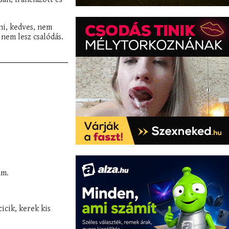
ni, kedves, nem
nem lesz csalódás.
am.
icik, kerek kis