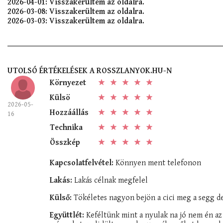
2026-04-01: Visszakerültem az oldalra.
2026-03-08: Visszakerültem az oldalra.
2026-03-03: Visszakerültem az oldalra.
UTOLSÓ ÉRTÉKELÉSEK A ROSSZLANYOK.HU-N
Környezet
Külsö
2026-05-
Hozzáállás
16
Technika
Összkép
Kapcsolatfelvétel:
Könnyen ment telefonon
Lakás:
Lakás célnak megfelel
Külső:
Tökéletes nagyon bejön a cici meg a segg de
Együttlét:
Keféltünk mint a nyulak na jó nem én az