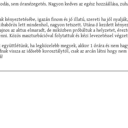
kodás, sem óranézegetés. Nagyon kedves az egész hozzáállása, zuh
 kényeztetésébe, igazán finom és jó illatú, szereti ha jól nyalják
libabőrös lett mindenhol, nagyon tetszett. Utána ő kezdett kényez
 sajnos az aktus elmaradt, de miközben próbáltuk a helyzetet, ér
enni. Közös maszturbációval folytattuk és kézi levezetéssel végzett
z együttlétünk, ha legközelebb megyek, akkor 1 órára és nem hag
ak vissza az idősebb korosztálytól, csak az arcán látni hogy nem 
á!