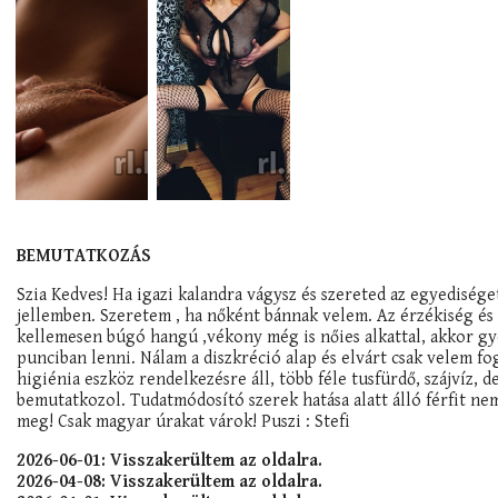
BEMUTATKOZÁS
Szia Kedves! Ha igazi kalandra vágysz és szereted az egyedis
jellemben. Szeretem , ha nőként bánnak velem. Az érzékiség és
kellemesen búgó hangú ,vékony még is nőies alkattal, akkor gy
punciban lenni. Nálam a diszkréció alap és elvárt csak velem fo
higiénia eszköz rendelkezésre áll, több féle tusfürdő, szájvíz, d
bemutatkozol. Tudatmódosító szerek hatása alatt álló férfit nem 
meg! Csak magyar úrakat várok! Puszi : Stefi
2026-06-01: Visszakerültem az oldalra.
2026-04-08: Visszakerültem az oldalra.