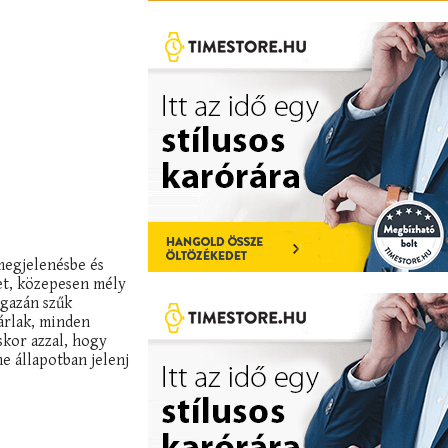
megjelenésbe és
et, közepesen mély
igazán szűk
várlak, minden
askor azzal, hogy
me állapotban jelenj