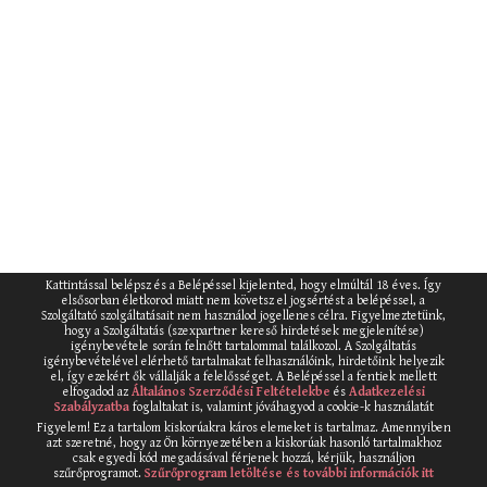
Kattintással belépsz és a Belépéssel kijelented, hogy elmúltál 18 éves. Így
elsősorban életkorod miatt nem követsz el jogsértést a belépéssel, a
Szolgáltató szolgáltatásait nem használod jogellenes célra. Figyelmeztetünk,
hogy a Szolgáltatás (szexpartner kereső hirdetések megjelenítése)
igénybevétele során felnőtt tartalommal találkozol. A Szolgáltatás
igénybevételével elérhető tartalmakat felhasználóink, hirdetőink helyezik
el, így ezekért ők vállalják a felelősséget. A Belépéssel a fentiek mellett
elfogadod az
Általános Szerződési Feltételekbe
és
Adatkezelési
Szabályzatba
foglaltakat is, valamint jóváhagyod a cookie-k használatát
Figyelem! Ez a tartalom kiskorúakra káros elemeket is tartalmaz. Amennyiben
azt szeretné, hogy az Ön környezetében a kiskorúak hasonló tartalmakhoz
csak egyedi kód megadásával férjenek hozzá, kérjük, használjon
szűrőprogramot.
Szűrőprogram letöltése és további információk itt