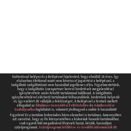
Kattintással belépsz és a Belépéssel kijelented, hogy elmúltál 18 éves. Így
elsősorban életkorod miatt nem követsz el jogsértést a belépéssel, a
Szolgáltató szolgáltatásait nem használod jogellenes célra. Figyelmeztetünk,
hogy a Szolgáltatás (szexpartner kereső hirdetések megjelenítése)
igénybevétele során felnőtt tartalommal találkozol. A Szolgáltatás
igénybevételével elérhető tartalmakat felhasználóink, hirdetőink helyezik
el, így ezekért ők vállalják a felelősséget. A Belépéssel a fentiek mellett
elfogadod az
Általános Szerződési Feltételekbe
és
Adatkezelési
Szabályzatba
foglaltakat is, valamint jóváhagyod a cookie-k használatát
Figyelem! Ez a tartalom kiskorúakra káros elemeket is tartalmaz. Amennyiben
azt szeretné, hogy az Ön környezetében a kiskorúak hasonló tartalmakhoz
csak egyedi kód megadásával férjenek hozzá, kérjük, használjon
szűrőprogramot.
Szűrőprogram letöltése és további információk itt