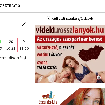
GISZTRÁCIÓ
(x) Külföldi munka ajánlatok
SZ
V
23
10-21
11-20
tes, diszkrét ,)