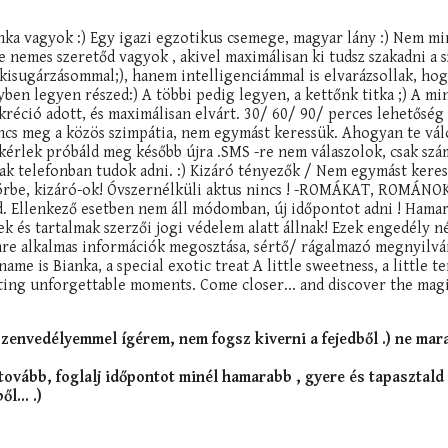
anka vagyok :) Egy igazi egzotikus csemege, magyar lány :) Nem m
e nemes szeretőd vagyok , akivel maximálisan ki tudsz szakadni a 
isugárzásommal;), hanem intelligenciámmal is elvarázsollak, hog
yben legyen részed:) A többi pedig legyen, a kettőnk titka ;) A m
kréció adott, és maximálisan elvárt. 30/ 60/ 90/ perces lehetőség
nincs meg a közös szimpátia, nem egymást keressük. Ahogyan te vál
 kérlek próbáld meg később újra .SMS -re nem válaszolok, csak szám
sak telefonban tudok adni. :) Kizáró tényezők / Nem egymást keres
, Görbe, kizáró-ok! Óvszernélküli aktus nincs ! -ROMÁKAT, ROM
. Ellenkező esetben nem áll módomban, új időpontot adni ! Hamar
k és tartalmak szerzői jogi védelem alatt állnak! Ezek engedély né
emre alkalmas információk megosztása, sértő/ rágalmazó megnyilvá
 is Bianka, a special exotic treat A little sweetness, a little tem
ing unforgettable moments. Come closer... and discover the magic.
zenvedélyemmel ígérem, nem fogsz kiverni a fejedből .) ne mara
 tovább, foglalj időpontot minél hamarabb , gyere és tapasztal
l... .)