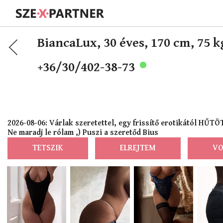
BiancaLux,
30 éves, 170 cm, 75 k
+36/30/402-38-73
2026-08-06: Várlak szeretettel, egy frissítő erotikától HŰTÖT
Ne maradj le rólam ,) Puszi a szeretőd Bius
TETSZIK
ELREJTEM
VO