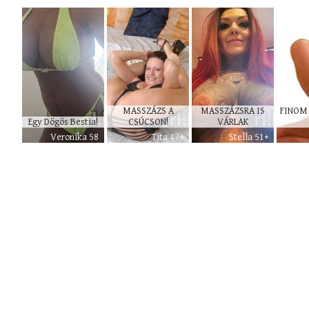
MASSZÁZS A
MASSZÁZSRA IS
FINOM 
Egy Dögös Bestia!
CSÚCSON!
VÁRLAK
Veronika 58
Tita 47+
Stella 51+