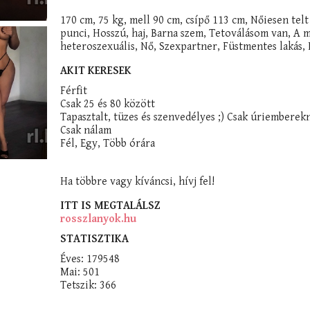
170 cm, 75 kg, mell 90 cm, csípő 113 cm, Nőiesen telt
punci, Hosszú, haj, Barna szem, Tetoválásom van, A mellem természetes,
heteroszexuális, Nő, Szexpartner, Füstmentes laká
AKIT KERESEK
Férfit
Csak 25 és 80 között
Tapasztalt, tüzes és szenvedélyes ;) Csak úriemberek
Csak nálam
Fél, Egy, Több órára
Ha többre vagy kíváncsi, hívj fel!
ITT IS MEGTALÁLSZ
rosszlanyok.hu
STATISZTIKA
Éves: 179548
Mai: 501
Tetszik: 366