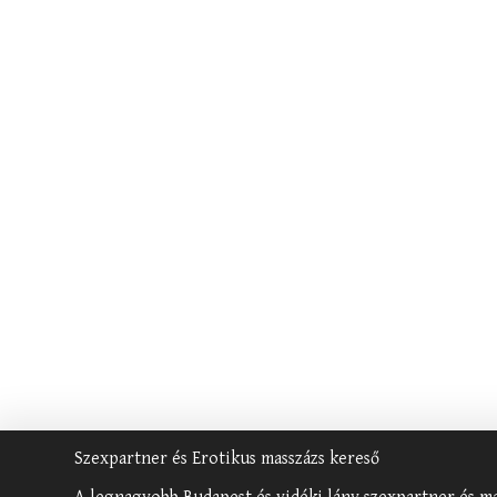
Szexpartner és Erotikus masszázs kereső