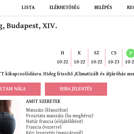
LISTA
ELÉRHETŐSÉG
BELÉPÉS
RE
g, Budapest, XIV.
H
K
SZ
CS
P
10-22
10-22
10-22
10-23
10-
T kikapcsolódásra. Hideg frissítő ,Klimatizált és átjáróház men
LTAM NÁLA
HIBA JELENTÉS
AMIT SZERETEK
Masszázs (klasszikus)
Prosztata masszázs (ha megkérsz)
Natúr francia (előjátékként)
Francia óvszerrel
Kézi levezetés (masszázsnál)