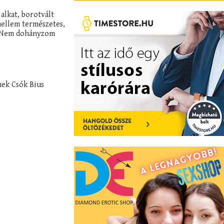
 alkat, borotvált
s, Nem dohányzom
nek Csók Bius