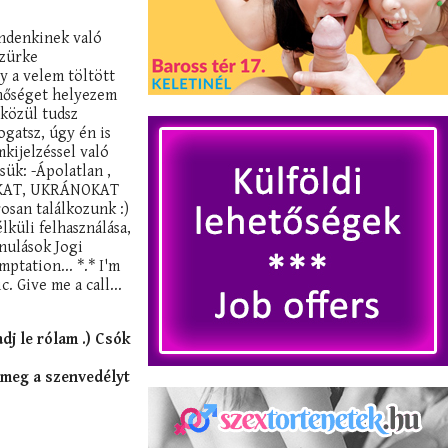
indenkinek való
szürke
y a velem töltött
inőséget helyezem
 közül tudsz
ogatsz, úgy én is
kijelzéssel való
sük: -Ápolatlan ,
ÁNOKAT, UKRÁNOKAT
osan találkozunk :)
lküli felhasználása,
nulások Jogi
ptation... *.* I'm
 Give me a call...
dj le rólam .) Csók
d meg a szenvedélyt