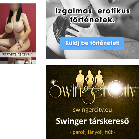
EREDETI CICIK! :*
Dorka 35