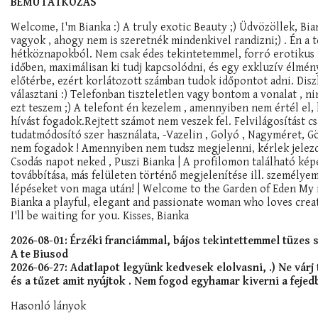
BEMUTATKOZÁS
Welcome, I'm Bianka :) A truly exotic Beauty ;) Üdvözöllek, Bi
vagyok , ahogy nem is szeretnék mindenkivel randizni;) . Én a t
hétköznapokból. Nem csak édes tekintetemmel, forró erotikus k
időben, maximálisan ki tudj kapcsolódni, és egy exkluzív élmén
előtérbe, ezért korlátozott számban tudok időpontot adni. Disz
választani :) Telefonban tiszteletlen vagy bontom a vonalat , 
ezt teszem ;) A telefont én kezelem , amennyiben nem értél el,
hívást fogadok.Rejtett számot nem veszek fel. Felvilágosítást c
tudatmódosító szer használata, -Vazelin , Golyó , Nagyméret
nem fogadok ! Amennyiben nem tudsz megjelenni, kérlek jelezd
Csodás napot neked , Puszi Bianka | A profilomon található képe
továbbítása, más felületen történő megjelenítése ill. személy
lépéseket von maga után! | Welcome to the Garden of Eden My name
Bianka a playful, elegant and passionate woman who loves creat
I'll be waiting for you. Kisses, Bianka
2026-08-01: Érzéki franciámmal, bájos tekintettemmel tüzes s
A te Biusod
2026-06-27: Adatlapot legyünk kedvesek elolvasni, .) Ne várj
és a tűzet amit nyújtok . Nem fogod egyhamar kiverni a fejedbő
Hasonló lányok