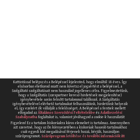
Kattintással belépsz és a Belépéssel kijelented, hogy elmúltál 18 éves. Így
elsősorban életkorod miatt nem követsz el jogsértést a belépéssel, a
Szolgáltató szolgáltatásait nem használod jogellenes célra. Figyelmeztetünk,
hogy a Szolgáltatás (szexpartner kereső hirdetések megjelenítése)
igénybevétele során felnőtt tartalommal találkozol. A Szolgáltatás
igénybevételével elérhető tartalmakat felhasználóink, hirdetőink helyezik
el, így ezekért ők vállalják a felelősséget. A Belépéssel a fentiek mellett
elfogadod az
Általános Szerződési Feltételekbe
és
Adatkezelési
Szabályzatba
foglaltakat is, valamint jóváhagyod a cookie-k használatát
Figyelem! Ez a tartalom kiskorúakra káros elemeket is tartalmaz. Amennyiben
azt szeretné, hogy az Ön környezetében a kiskorúak hasonló tartalmakhoz
csak egyedi kód megadásával férjenek hozzá, kérjük, használjon
szűrőprogramot.
Szűrőprogram letöltése és további információk itt