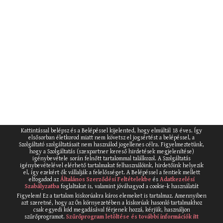
Kattintással belépsz és a Belépéssel kijelented, hogy elmúltál 18 éves. Így
elsősorban életkorod miatt nem követsz el jogsértést a belépéssel, a
Szolgáltató szolgáltatásait nem használod jogellenes célra. Figyelmeztetünk,
hogy a Szolgáltatás (szexpartner kereső hirdetések megjelenítése)
igénybevétele során felnőtt tartalommal találkozol. A Szolgáltatás
igénybevételével elérhető tartalmakat felhasználóink, hirdetőink helyezik
el, így ezekért ők vállalják a felelősséget. A Belépéssel a fentiek mellett
elfogadod az
Általános Szerződési Feltételekbe
és
Adatkezelési
Szabályzatba
foglaltakat is, valamint jóváhagyod a cookie-k használatát
Figyelem! Ez a tartalom kiskorúakra káros elemeket is tartalmaz. Amennyiben
azt szeretné, hogy az Ön környezetében a kiskorúak hasonló tartalmakhoz
csak egyedi kód megadásával férjenek hozzá, kérjük, használjon
szűrőprogramot.
Szűrőprogram letöltése és további információk itt