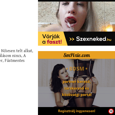
 Nőiesen telt alkat,
álásom nincs, A
er, Füstmentes