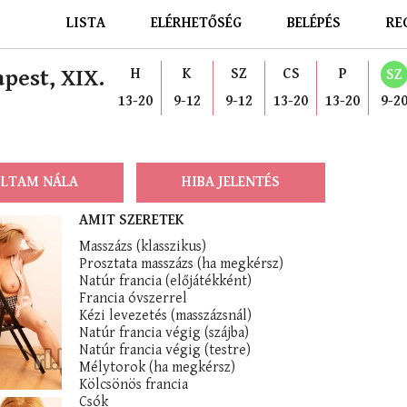
LISTA
ELÉRHETŐSÉG
BELÉPÉS
RE
apest, XIX.
H
K
SZ
CS
P
SZ
13-20
9-12
9-12
13-20
13-20
9-2
LTAM NÁLA
HIBA JELENTÉS
AMIT SZERETEK
Masszázs (klasszikus)
Prosztata masszázs (ha megkérsz)
Natúr francia (előjátékként)
Francia óvszerrel
Kézi levezetés (masszázsnál)
Natúr francia végig (szájba)
Natúr francia végig (testre)
Mélytorok (ha megkérsz)
Kölcsönös francia
Csók