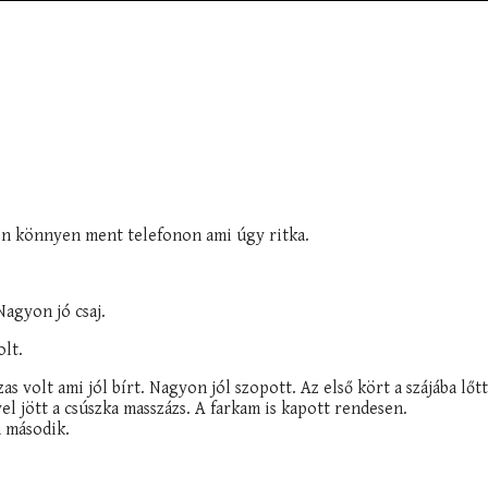
n könnyen ment telefonon ami úgy ritka.
Nagyon jó csaj.
lt.
as volt ami jól bírt. Nagyon jól szopott. Az első kört a szájába lő
el jött a csúszka masszázs. A farkam is kapott rendesen.
a második.