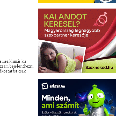
emes,klimás kis
ozzám bejelentkezni
ékoztatást csak