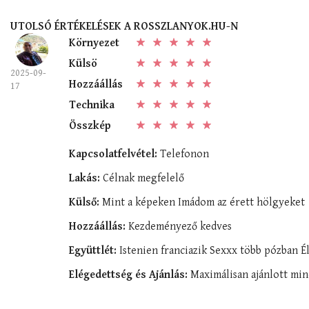
UTOLSÓ ÉRTÉKELÉSEK A ROSSZLANYOK.HU-N
Környezet
Külsö
2025-09-
Hozzáállás
17
Technika
Összkép
Kapcsolatfelvétel:
Telefonon
Lakás:
Célnak megfelelő
Külső:
Mint a képeken Imádom az érett hölgyeket
Hozzáállás:
Kezdeményező kedves
Együttlét:
Istenien franciazik Sexxx több pózban 
Elégedettség és Ajánlás:
Maximálisan ajánlott min