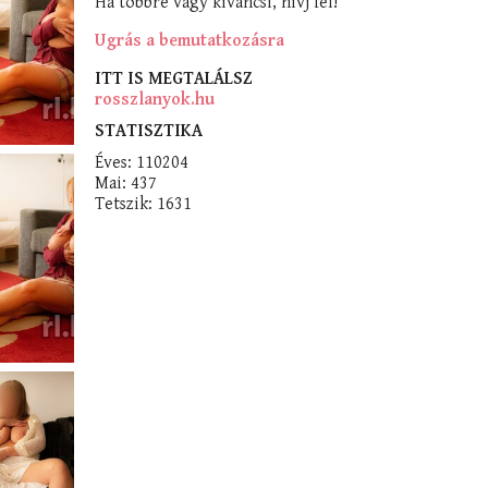
Ha többre vagy kíváncsi, hívj fel!
Ugrás a bemutatkozásra
ITT IS MEGTALÁLSZ
rosszlanyok.hu
STATISZTIKA
Éves: 110204
Mai: 437
Tetszik: 1631