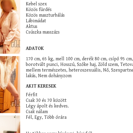
Kebel szex
Közös fürdés
Közös maszturbálás
Lábimádat
Aktus
Csúszka masszázs
ADATOK
170 cm, 65 kg, mell 100 cm, derék 80 cm, csípő 95 cm,
borotvált punci, Hosszú, Szőke haj, Zöld szem, Tetov
mellem természetes, heteroszexuális, Nő, Szexpartn
lakás, Nem dohányzom
AKIT KERESEK
Férfit
Csak 30 és 70 között
Légy ápolt és kedves.
Csak nálam
Fél, Egy, Több órára