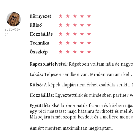
Környezet
Külsö
2025-03-
Hozzáállás
20
Technika
Összkép
Kapcsolatfelvétel:
Régebben voltam nála de nagyo
Lakás:
Teljesen rendben van. Minden van ami kell.
Külső:
A képek alapján nem érhet csalódás senkit. 
Hozzáállás:
Egyeztettünk és mindenben partner vo
Együttlét:
Első körben natúr francia és közben ujjaz
egy pici masszázst majd hátamra fordított és mellév
Másodjára ismét szopni kezdett és a mellére ment 
Amiért mentem maximálisan megkaptam.