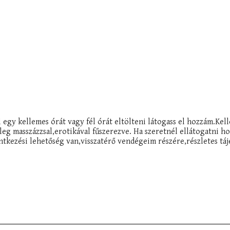
 egy kellemes órát vagy fél órát eltölteni látogass el hozzám.Kell
eg masszázzsal,erotikával fűszerezve. Ha szeretnél ellátogatni h
ntkezési lehetőség van,visszatérő vendégeim részére,részletes táj