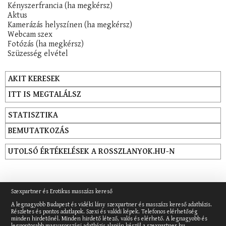
Kényszerfrancia (ha megkérsz)
Aktus
Kamerázás helyszínen (ha megkérsz)
Webcam szex
Fotózás (ha megkérsz)
Szüzesség elvétel
AKIT KERESEK
ITT IS MEGTALÁLSZ
STATISZTIKA
BEMUTATKOZÁS
UTOLSÓ ÉRTÉKELÉSEK A ROSSZLANYOK.HU-N
Szexpartner és Erotikus masszázs kereső
A legnagyobb Budapest és vidéki lány szexpartner és masszázs kereső adatbázis.
Részletes és pontos adatlapok. Szexi és valódi képek. Telefonos elérhetőség
minden hirdetőnél. Minden hirdető létező, valós és elérhető. A legnagyobb és
legpontosabb magyarországi adatbázis alapján készül a szexpartner.hu.