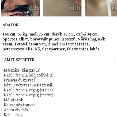
ADATOK
164 cm, 65 kg, mell 75 cm, derék 36 cm, csípő 34 cm,
Sportos alkat, borotvált punci, Hosszú, Vörös haj, Kék
szem, Tetoválásom van, A mellem természetes,
heteroszexuális, Nő, Szexpartner, Füstmentes lakás
AMIT SZERETEK
Masszázs (klasszikus)
Natúr francia (előjátékként)
Francia óvszerrel
Kézi levezetés (masszázsnál)
Natúr francia végig (szájba)
Natúr francia végig (testre)
Mélytorok
Kölcsönös francia
Arcra élvezés
Kebel szex