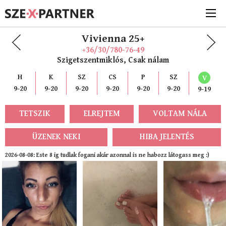
Vivienna 25+
+36/30/780-76-49
Szigetszentmiklós, Csak nálam
H
K
SZ
CS
P
SZ
V
9-20
9-20
9-20
9-20
9-20
9-20
9-19
TETSZIK
ELREJTEM
VOLTAM NÁLA
ÜZENEK NEKI
HIBA JELENTÉS
2026-08-08: Este 8 ig tudlak fogani akár azonnal is ne habozz látogass meg :)