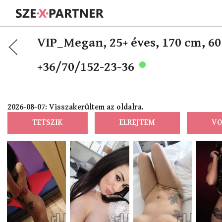
VIP_Megan,
25+ éves, 170 cm, 6
+36/70/152-23-36
2026-08-07: Visszakerültem az oldalra.
TETSZIK
ELREJTEM
VO