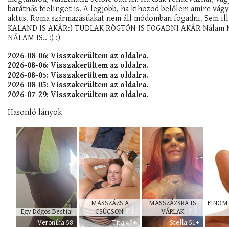
barátnős feelinget is. A legjobb, ha kihozod belőlem amire vág
aktus. Roma származásúakat nem áll módomban fogadni. Sem ill
KALAND IS AKÁR:) TUDLAK RÖGTÖN IS FOGADNI AKÁR Nálam Nál
NÁLAM IS.. :) :)
2026-08-06: Visszakerültem az oldalra.
2026-08-06: Visszakerültem az oldalra.
2026-08-05: Visszakerültem az oldalra.
2026-08-05: Visszakerültem az oldalra.
2026-07-29: Visszakerültem az oldalra.
Hasonló lányok
MASSZÁZS A
MASSZÁZSRA IS
FINOM 
Egy Dögös Bestia!
CSÚCSON!
VÁRLAK
Veronika 58
Tita 47+
Stella 51+