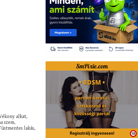
Vékony alkat,
na szem,
Füstmentes lakás,