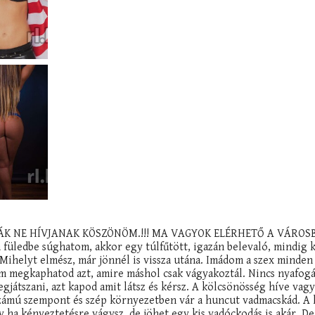
K NE HÍVJANAK KÖSZÖNÖM.!!! MA VAGYOK ELÉRHETŐ A VÁROS
dbe súghatom, akkor egy túlfűtött, igazán belevaló, mindig 
 Mihelyt elmész, már jönnél is vissza utána. Imádom a szex minden
lem megkaphatod azt, amire máshol csak vágyakoztál. Nincs nyafogá
átszani, azt kapod amit látsz és kérsz. A kölcsönösség híve vag
számú szempont és szép környezetben vár a huncut vadmacskád. A 
gy ha kényeztetésre vágysz, de jöhet egy kis vadóckodás is akár. 