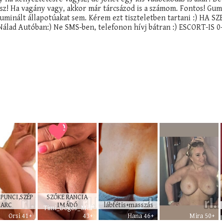
ysz! Ha vagány vagy, akkor már tárcsázod is a számom. Fontos! Gum
uminált állapotúakat sem. Kérem ezt tiszteletben tartani :) HA
ad Autóban:) Ne SMS-ben, telefonon hívj bátran :) ESCORT-IS
PUNCI,SZÉP
SZŐKE RANCIA
ARC
IMÁDÓ
lábfétis+masszás
Timi_Dögös_Milf
Orsi 41+
43+
Hana 46+
Mira 50+