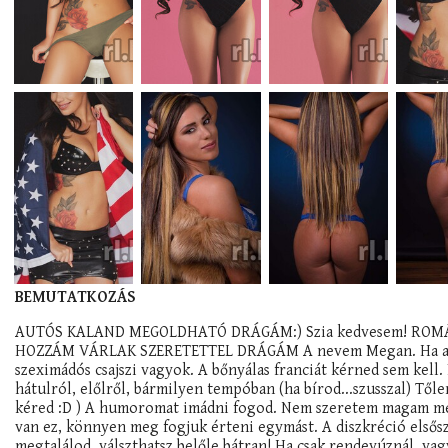
BEMUTATKOZÁS
AUTÓS KALAND MEGOLDHATÓ DRÁGÁM:) Szia kedvesem! ROMÁ
HOZZÁM VÁRLAK SZERETETTEL DRÁGÁM A nevem Megan. Ha a füle
szeximádós csajszi vagyok. A bőnyálas franciát kérned sem kell.
hátulról, előlről, bármilyen tempóban (ha bírod...szusszal) Tő
kéred :D ) A humoromat imádni fogod. Nem szeretem magam megj
van ez, könnyen meg fogjuk érteni egymást. A diszkréció első
megtalálod, válszthatsz belőle bátran! Ha csak rendevúznál, va