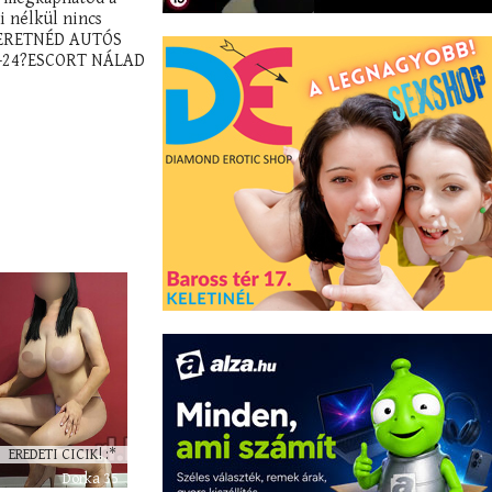
i nélkül nincs
 SZERETNÉD AUTÓS
 0-24?ESCORT NÁLAD
EREDETI CICIK! :*
Dorka 35