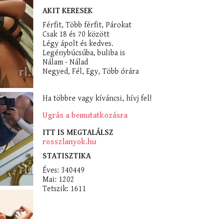
AKIT KERESEK
Férfit, Több férfit, Párokat
Csak 18 és 70 között
Légy ápolt és kedves.
Legénybúcsúba, buliba is
Nálam - Nálad
Negyed, Fél, Egy, Több órára
Ha többre vagy kíváncsi, hívj fel!
Ugrás a bemutatkozásra
ITT IS MEGTALÁLSZ
rosszlanyok.hu
STATISZTIKA
Éves: 340449
Mai: 1202
Tetszik: 1611