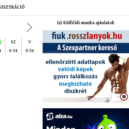
GISZTRÁCIÓ
(x) Külföldi munka ajánlatok
SZ
V
4
0-24
0-24