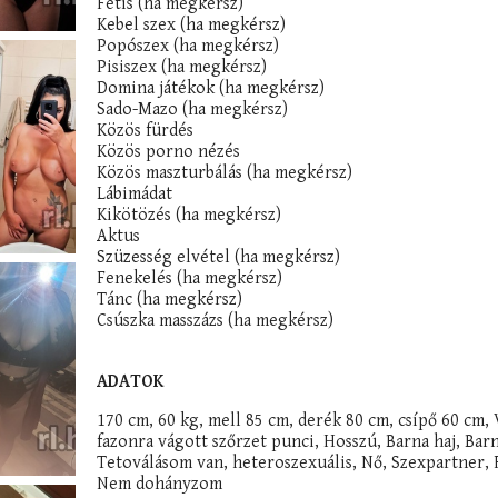
Fétis (ha megkérsz)
Kebel szex (ha megkérsz)
Popószex (ha megkérsz)
Pisiszex (ha megkérsz)
Domina játékok (ha megkérsz)
Sado-Mazo (ha megkérsz)
Közös fürdés
Közös porno nézés
Közös maszturbálás (ha megkérsz)
Lábimádat
Kikötözés (ha megkérsz)
Aktus
Szüzesség elvétel (ha megkérsz)
Fenekelés (ha megkérsz)
Tánc (ha megkérsz)
Csúszka masszázs (ha megkérsz)
ADATOK
170 cm, 60 kg, mell 85 cm, derék 80 cm, csípő 60 cm, 
fazonra vágott szőrzet punci, Hosszú, Barna haj, Bar
Tetoválásom van, heteroszexuális, Nő, Szexpartner, 
Nem dohányzom