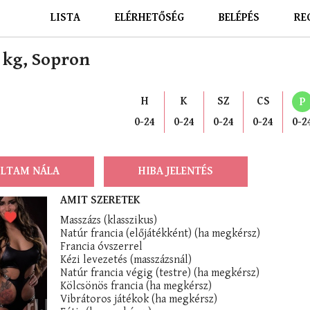
LISTA
ELÉRHETŐSÉG
BELÉPÉS
RE
0 kg, Sopron
H
K
SZ
CS
P
0-24
0-24
0-24
0-24
0-2
LTAM NÁLA
HIBA JELENTÉS
AMIT SZERETEK
Masszázs (klasszikus)
Natúr francia (előjátékként) (ha megkérsz)
Francia óvszerrel
Kézi levezetés (masszázsnál)
Natúr francia végig (testre) (ha megkérsz)
Kölcsönös francia (ha megkérsz)
Vibrátoros játékok (ha megkérsz)