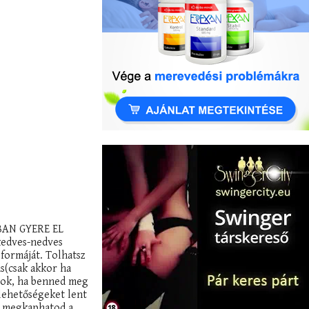
BAN GYERE EL
kedves-nedves
 formáját. Tolhatsz
s(csak akkor ha
yok, ha benned meg
lehetőségeket lent
De megkaphatod a