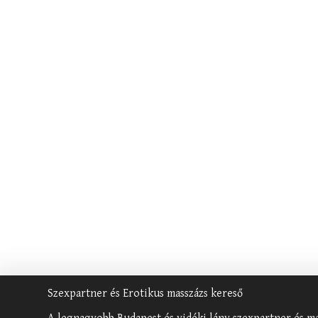
Szexpartner és Erotikus masszázs kereső