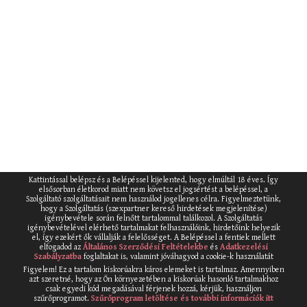
Kattintással belépsz és a Belépéssel kijelented, hogy elmúltál 18 éves. Így
elsősorban életkorod miatt nem követsz el jogsértést a belépéssel, a
Szolgáltató szolgáltatásait nem használod jogellenes célra. Figyelmeztetünk,
hogy a Szolgáltatás (szexpartner kereső hirdetések megjelenítése)
igénybevétele során felnőtt tartalommal találkozol. A Szolgáltatás
igénybevételével elérhető tartalmakat felhasználóink, hirdetőink helyezik
el, így ezekért ők vállalják a felelősséget. A Belépéssel a fentiek mellett
elfogadod az
Általános Szerződési Feltételekbe
és
Adatkezelési
Szabályzatba
foglaltakat is, valamint jóváhagyod a cookie-k használatát
Figyelem! Ez a tartalom kiskorúakra káros elemeket is tartalmaz. Amennyiben
azt szeretné, hogy az Ön környezetében a kiskorúak hasonló tartalmakhoz
csak egyedi kód megadásával férjenek hozzá, kérjük, használjon
szűrőprogramot.
Szűrőprogram letöltése és további információk itt