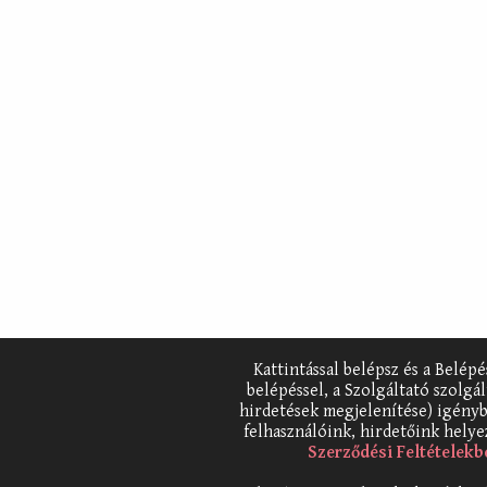
Kattintással belépsz és a Belép
belépéssel, a Szolgáltató szolgá
hirdetések megjelenítése) igényb
felhasználóink, hirdetőink helyez
Szerződési Feltételekb