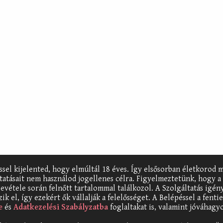
éssel kijelented, hogy elmúltál 18 éves. Így elsősorban életkorod m
ltatásait nem használod jogellenes célra. Figyelmeztetünk, hogy a
evétele során felnőtt tartalommal találkozol. A Szolgáltatás igén
ik el, így ezekért ők vállalják a felelősséget. A Belépéssel a fent
e
és
Adatkezelési Szabályzatba
foglaltakat is, valamint jóváhagy