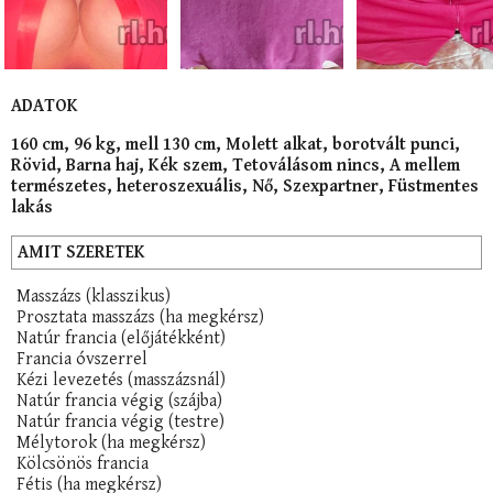
ADATOK
160 cm, 96 kg, mell 130 cm, Molett alkat, borotvált punci,
Rövid, Barna haj, Kék szem, Tetoválásom nincs, A mellem
természetes, heteroszexuális, Nő, Szexpartner, Füstmentes
lakás
AMIT SZERETEK
Masszázs (klasszikus)
Prosztata masszázs (ha megkérsz)
Natúr francia (előjátékként)
Francia óvszerrel
Kézi levezetés (masszázsnál)
Natúr francia végig (szájba)
Natúr francia végig (testre)
Mélytorok (ha megkérsz)
Kölcsönös francia
Fétis (ha megkérsz)