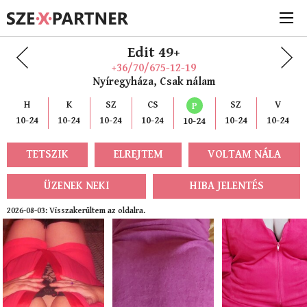
Edit 49+
+36/70/675-12-19
Nyíregyháza, Csak nálam
H
K
SZ
CS
SZ
V
P
10-24
10-24
10-24
10-24
10-24
10-24
10-24
TETSZIK
ELREJTEM
VOLTAM NÁLA
ÜZENEK NEKI
HIBA JELENTÉS
2026-08-03: Visszakerültem az oldalra.