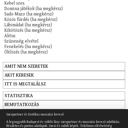
Kebel szex
Domina játékok (ha megkérsz)
Sado-Mazo (ha megkérsz)
Közös fürdés (ha megkérsz)
Lábimádat (ha megkérsz)
Kikötözés (ha megkérsz)
Aktus
Szüzesség elvétel
Fenekelés (ha megkérsz)
Öklözés (ha megkérsz)
AMIT NEM SZERETEK
AKIT KERESEK
ITT IS MEGTALÁLSZ
STATISZTIKA
BEMUTATKOZÁS
Szexpartner és Erotikus masszázs kereső
A legnagyobb Budapest és vidéki lány szexpartner és masszázs kereső adatbázis.
Részletes és pontos adatlapok. Szexi és valódi képek. Telefonos elérhetőség