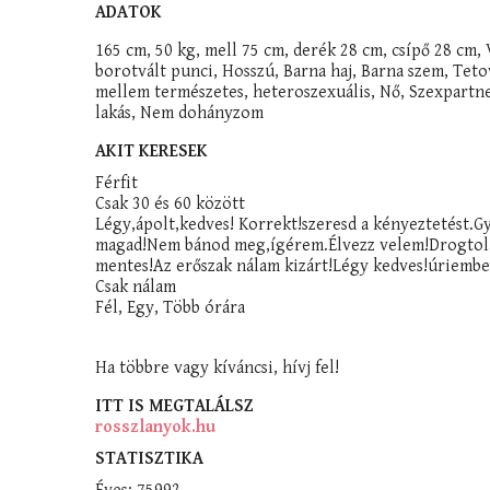
ADATOK
165 cm, 50 kg, mell 75 cm, derék 28 cm, csípő 28 cm, 
borotvált punci, Hosszú, Barna haj, Barna szem, Teto
mellem természetes, heteroszexuális, Nő, Szexpartn
lakás, Nem dohányzom
AKIT KERESEK
Férfit
Csak 30 és 60 között
Légy,ápolt,kedves! Korrekt!szeresd a kényeztetést.Gy
magad!Nem bánod meg,ígérem.Élvezz velem!Drogtol,
mentes!Az erőszak nálam kizárt!Légy kedves!úriembe
Csak nálam
Fél, Egy, Több órára
Ha többre vagy kíváncsi, hívj fel!
ITT IS MEGTALÁLSZ
rosszlanyok.hu
STATISZTIKA