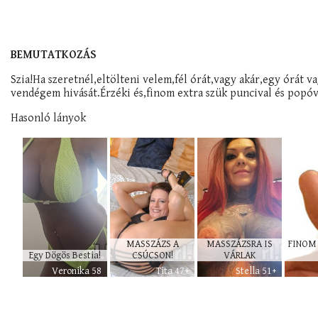
BEMUTATKOZÁS
Szia!Ha szeretnél,eltölteni velem,fél órát,vagy akár,egy órát v
vendégem hivását.Érzéki és,finom extra szük puncival és popóv
Hasonló lányok
MASSZÁZS A
MASSZÁZSRA IS
FINOM 
Egy Dögös Bestia!
CSÚCSON!
VÁRLAK
Veronika 58
Tita 47+
Stella 51+