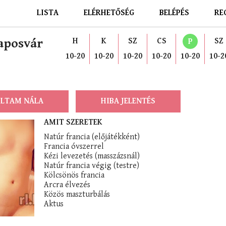
LISTA
ELÉRHETŐSÉG
BELÉPÉS
RE
Kaposvár
H
K
SZ
CS
SZ
P
10-20
10-20
10-20
10-20
10-20
10-2
LTAM NÁLA
HIBA JELENTÉS
AMIT SZERETEK
Natúr francia (előjátékként)
Francia óvszerrel
Kézi levezetés (masszázsnál)
Natúr francia végig (testre)
Kölcsönös francia
Arcra élvezés
Közös maszturbálás
Aktus