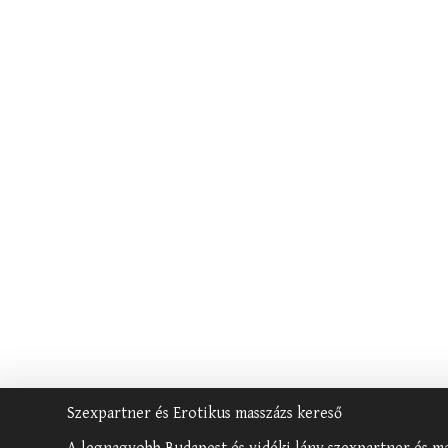
Szexpartner és Erotikus masszázs kereső