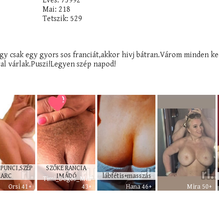
Éves: 75992
Mai: 218
Tetszik: 529
agy csak egy gyors sos franciát,akkor hivj bátran.Várom minden ke
al várlak.Puszi!Legyen szép napod!
PUNCI,SZÉP
SZŐKE RANCIA
ARC
IMÁDÓ
lábfétis+masszás
Timi_Dögös_Milf
Orsi 41+
43+
Hana 46+
Mira 50+