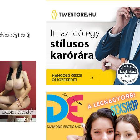
dves régi és új
EREDETI CICIK! :*
Dorka 35