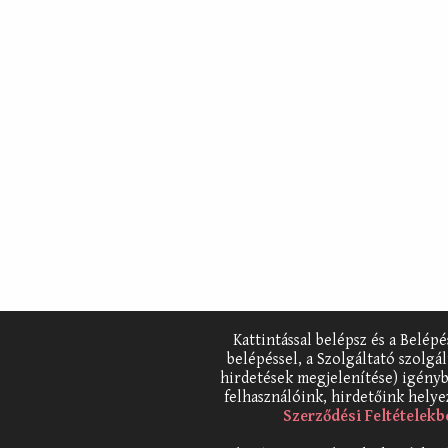
Kattintással belépsz és a Belép
belépéssel, a Szolgáltató szolgá
hirdetések megjelenítése) igényb
felhasználóink, hirdetőink helyez
Szerződési Feltételekb