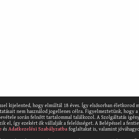
éssel kijelented, hogy elmúltál 18 éves. Így elsősorban életkorod m
ltatásait nem használod jogellenes célra. Figyelmeztetünk, hogy a
evétele során felnőtt tartalommal találkozol. A Szolgáltatás igén
ik el, így ezekért ők vállalják a felelősséget. A Belépéssel a fent
e
és
Adatkezelési Szabályzatba
foglaltakat is, valamint jóváhagy