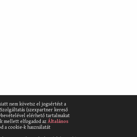
iatt nem követsz el jogsértést a
 Szolgáltatás (szexpartner kereső
ybevételével elérhető tartalmakat
iek mellett elfogadod az
Általános
od a cookie-k használatát