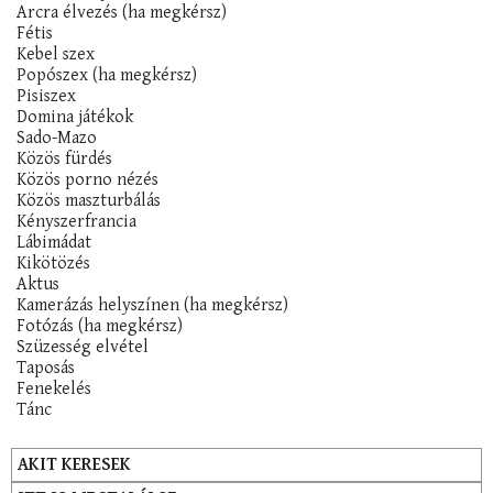
Arcra élvezés (ha megkérsz)
Fétis
Kebel szex
Popószex (ha megkérsz)
Pisiszex
Domina játékok
Sado-Mazo
Közös fürdés
Közös porno nézés
Közös maszturbálás
Kényszerfrancia
Lábimádat
Kikötözés
Aktus
Kamerázás helyszínen (ha megkérsz)
Fotózás (ha megkérsz)
Szüzesség elvétel
Taposás
Fenekelés
Tánc
AKIT KERESEK